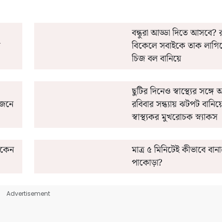
বন্ধুরা আড্ডা দিতে আসবে? র
ি
বিকেলে সবাইকে তাক লাগিয
চিজ বল বানিয়ে
ছুটির দিনেও স্বাস্থ্যের সঙ্গ
জেনে
রবিবার সন্ধ্যায় ঝটপট বানিয়
স্বাস্থ্যকর মুখরোচক স্ন্যাকস
চিকেন
মাত্র ৫ মিনিটেই কীভাবে বান
পাকোড়া?
Advertisement