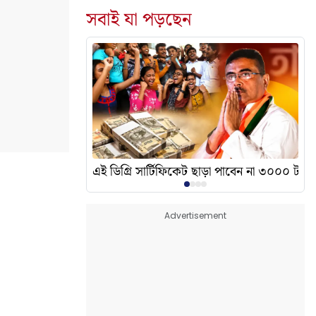
সবাই যা পড়ছেন
দেখালেন? এর অর্থ কী?
এই ডিগ্রি সার্টিফিকেট ছাড়া পাবেন না ৩০০০ টাকা
Advertisement