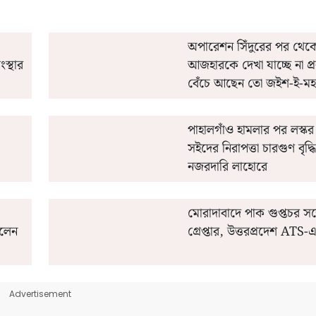
অপারেশন সিঁদুরের পর থেকে
ংস্থার
আজহারকে দেখা যাচ্ছে না প্
বেঁচে আছেন তো জইশ-ই-মহম্
পাহালগাঁও হামলার পর লস্কর 
সইদের নিরাপত্তা চারগুণ বৃদ্ধ
নজরদারি লাহোরে
মোরাদাবাদে পাক গুপ্তচর স
িলেন
গ্রেপ্তার, উত্তরপ্রদেশ ATS
Advertisement