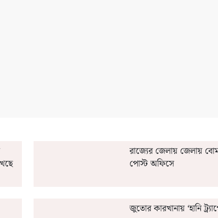
ডিট' করবেন অন্নপূর্ণার ফর্ম?
মিশর কোচ কেন 'এক্স' চিহ্ন 
রাজ্যের জেলায় জেলায় বোমা
াখছে
পোস্ট অফিসে
জুতোর কারখানায় ‘হানি ট্র্যা