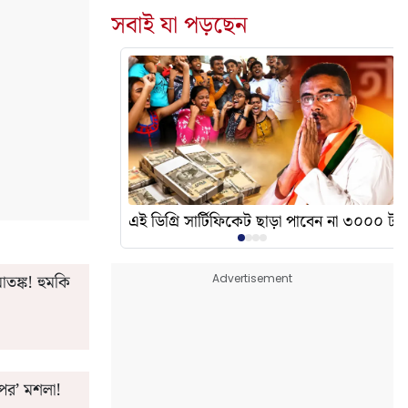
সবাই যা পড়ছেন
দেখালেন? এর অর্থ কী?
এই ডিগ্রি সার্টিফিকেট ছাড়া পাবেন না ৩০০০ টাকা
তঙ্ক! হুমকি
Advertisement
পের’ মশলা!