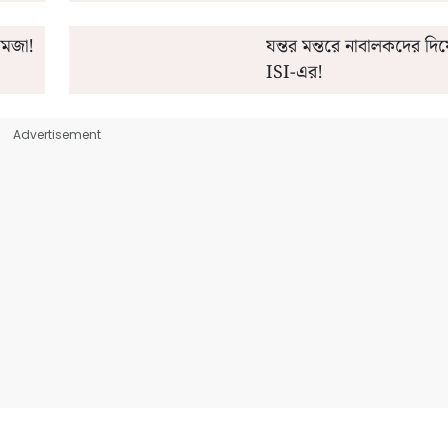
ামজা!
যন্তর মন্তরে নাবালকদের দিয়ে 
ISI-এর!
Advertisement