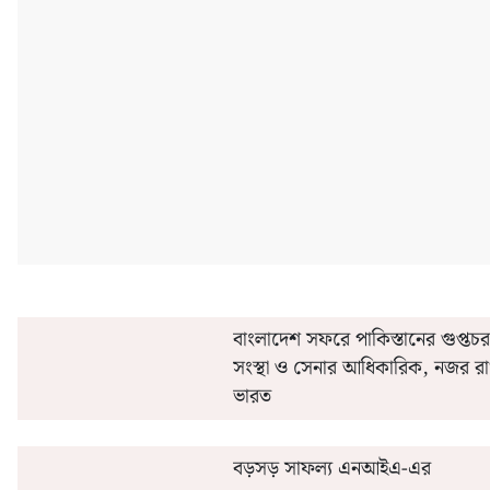
'এই' মাসেই সরকারি কর্মীদের অগ্রিম বেতন ও ২০% ডিএ
কীভাবে 'এ
বাংলাদেশ সফরে পাকিস্তানের গুপ্তচর
সংস্থা ও সেনার আধিকারিক, নজর র
ভারত
বড়সড় সাফল্য এনআইএ-এর