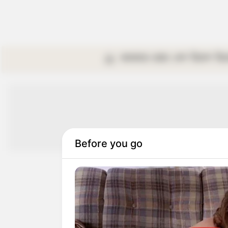
কলকাতা
রাজ্য
দেশ
বিদেশ
বি