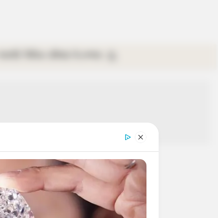
গ্যালারি
ভিডিও
রবিবার
ই-পেপার