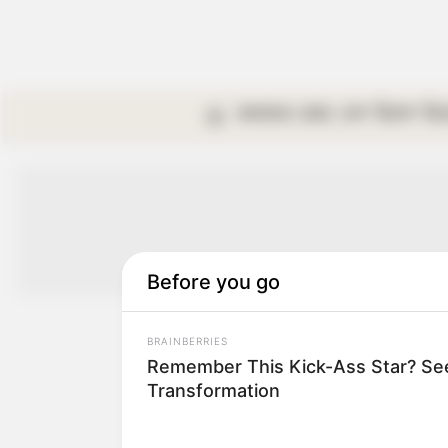
কলকাতা
রাজ্য
দেশ
বিদেশ
বি