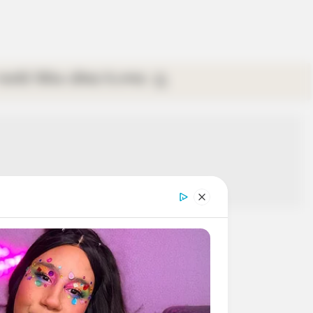
গ্যালারি
ভিডিও
রবিবার
ই-পেপার