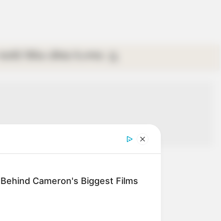
গ্যালারি
ভিডিও
রবিবার
ই-পেপার