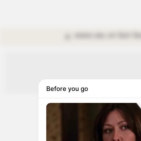
কলকাতা
রাজ্য
দেশ
বিদেশ
বি