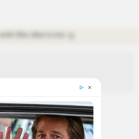
গ্যালারি
ভিডিও
রবিবার
ই-পেপার