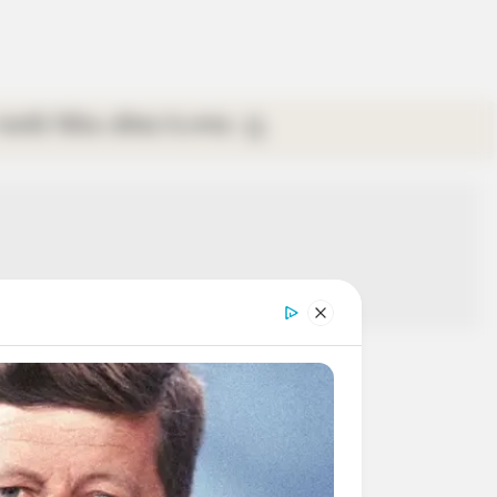
গ্যালারি
ভিডিও
রবিবার
ই-পেপার