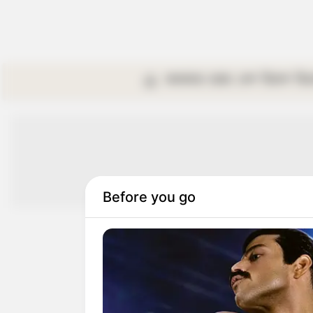
কলকাতা
রাজ্য
দেশ
বিদেশ
বি