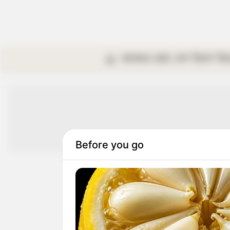
কলকাতা
রাজ্য
দেশ
বিদেশ
বি