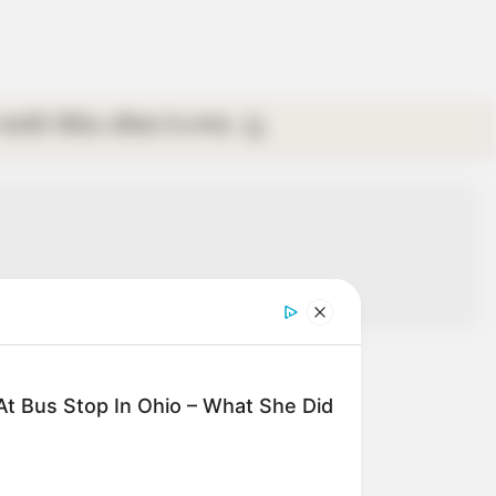
গ্যালারি
ভিডিও
রবিবার
ই-পেপার