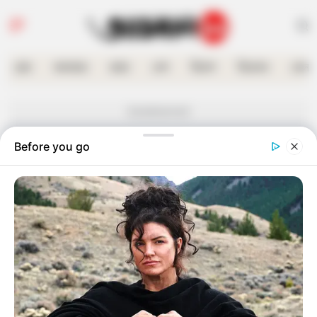
হোম
কলকাতা
রাজ্য
দেশ
বিদেশ
বিনোদন
খেলা
Advertisement