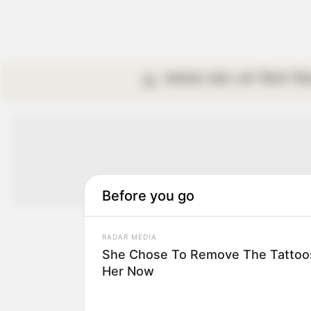
কলকাতা
রাজ্য
দেশ
বিদেশ
বি