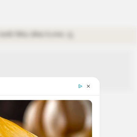
গ্যালারি
ভিডিও
রবিবার
ই-পেপার