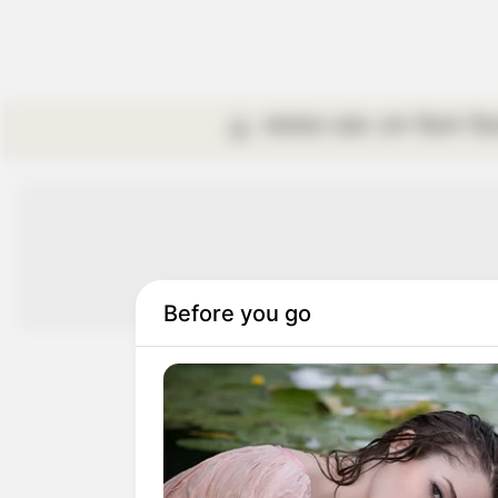
কলকাতা
রাজ্য
দেশ
বিদেশ
বি