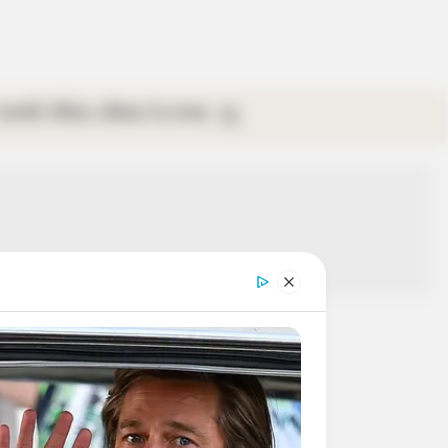
গ্যালারি
ভিডিও
রবিবার
ই-পেপার