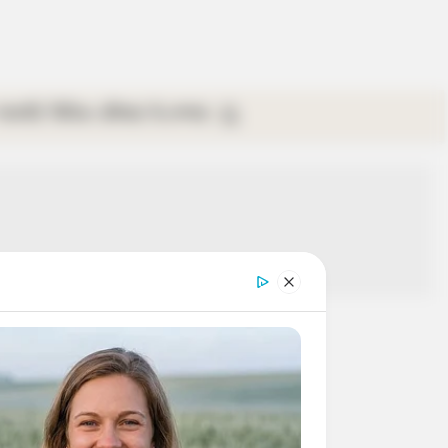
গ্যালারি
ভিডিও
রবিবার
ই-পেপার