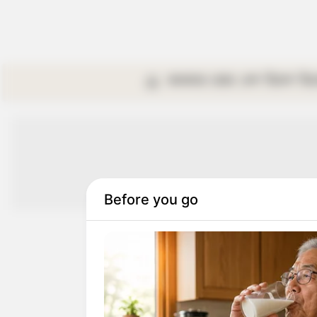
কলকাতা
রাজ্য
দেশ
বিদেশ
বি