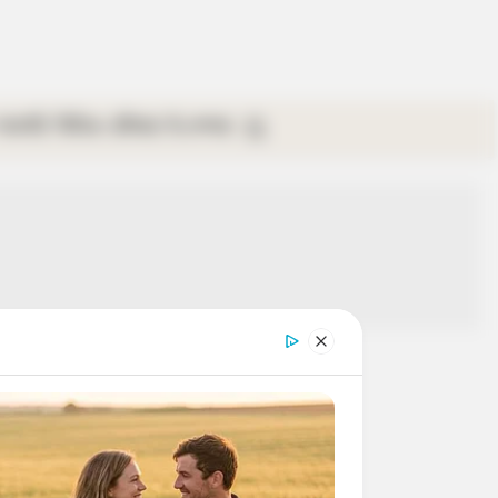
গ্যালারি
ভিডিও
রবিবার
ই-পেপার