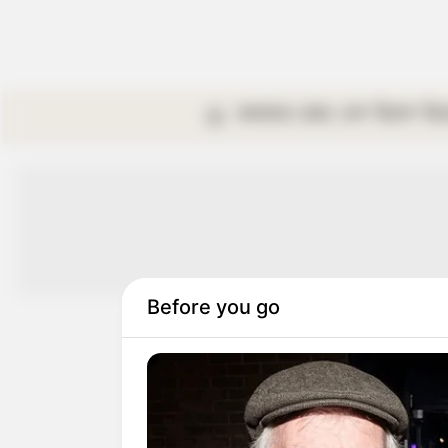
কলকাতা
রাজ্য
দেশ
বিদেশ
বি