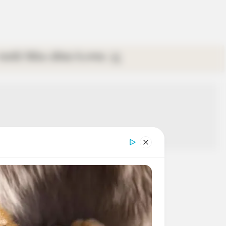
গ্যালারি
ভিডিও
রবিবার
ই-পেপার