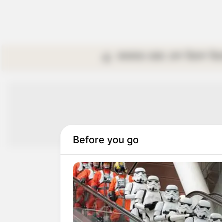
কলকাতা
রাজ্য
দেশ
বিদেশ
বি