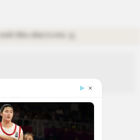
গ্যালারি
ভিডিও
রবিবার
ই-পেপার