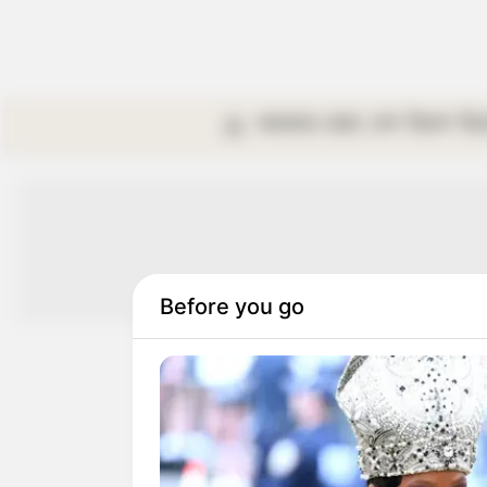
কলকাতা
রাজ্য
দেশ
বিদেশ
বি