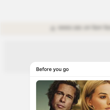
কলকাতা
রাজ্য
দেশ
বিদেশ
বি