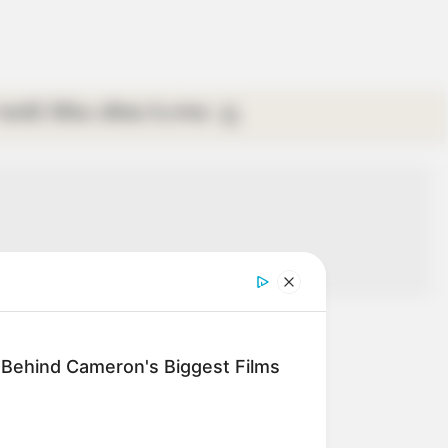
গ্যালারি
ভিডিও
রবিবার
ই-পেপার