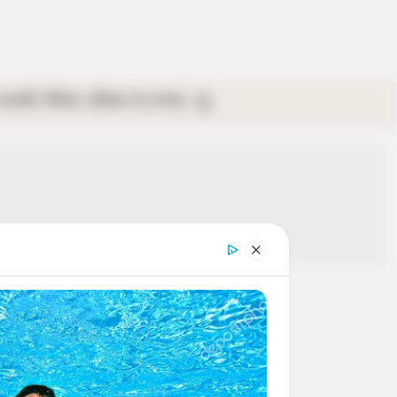
গ্যালারি
ভিডিও
রবিবার
ই-পেপার