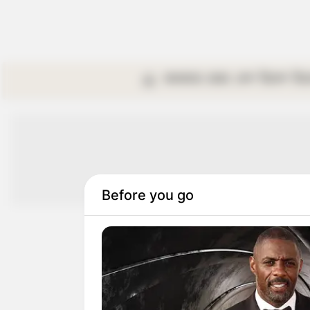
কলকাতা
রাজ্য
দেশ
বিদেশ
বি