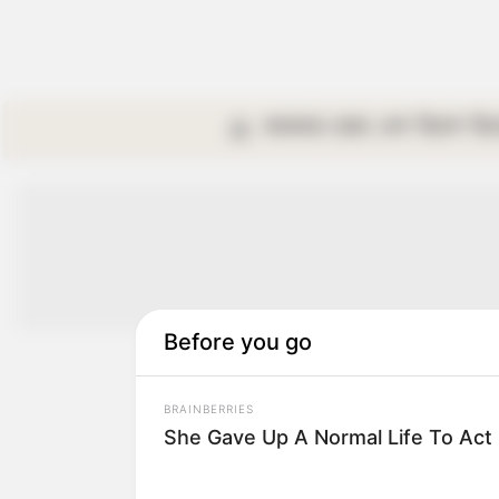
কলকাতা
রাজ্য
দেশ
বিদেশ
বি