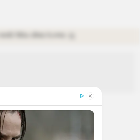
গ্যালারি
ভিডিও
রবিবার
ই-পেপার