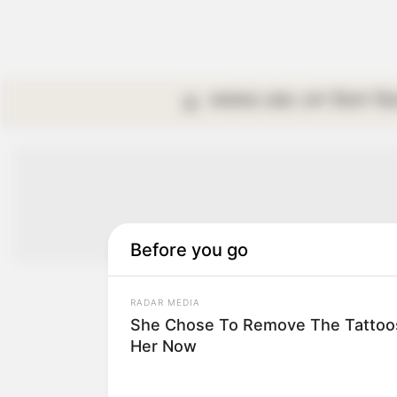
কলকাতা
রাজ্য
দেশ
বিদেশ
বি