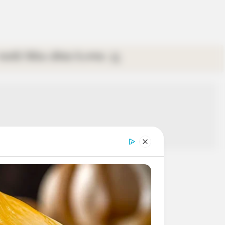
গ্যালারি
ভিডিও
রবিবার
ই-পেপার