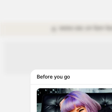
কলকাতা
রাজ্য
দেশ
বিদেশ
বি