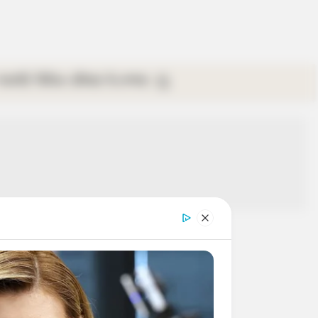
গ্যালারি
ভিডিও
রবিবার
ই-পেপার