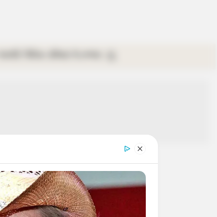
গ্যালারি
ভিডিও
রবিবার
ই-পেপার