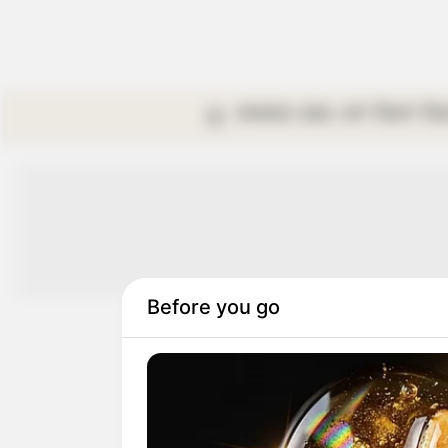
কলকাতা
রাজ্য
দেশ
বিদেশ
বি