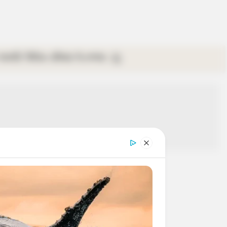
গ্যালারি
ভিডিও
রবিবার
ই-পেপার