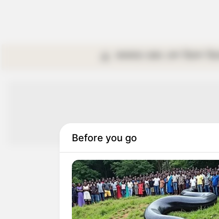
কলকাতা
রাজ্য
দেশ
বিদেশ
বি