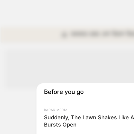
কলকাতা
রাজ্য
দেশ
বিদেশ
বি