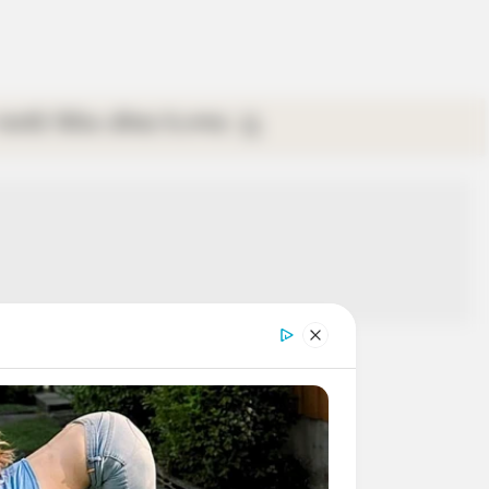
গ্যালারি
ভিডিও
রবিবার
ই-পেপার