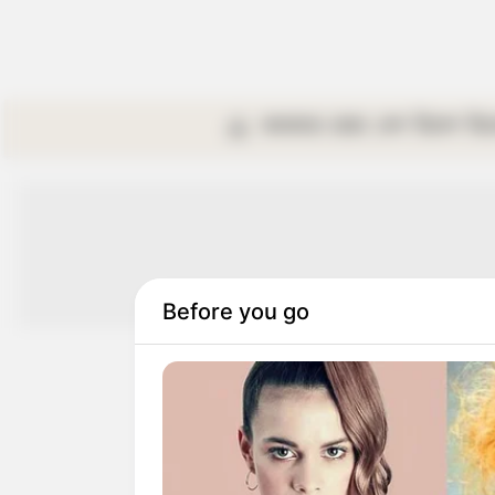
কলকাতা
রাজ্য
দেশ
বিদেশ
বি