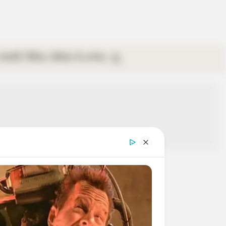
গ্যালারি
ভিডিও
রবিবার
ই-পেপার