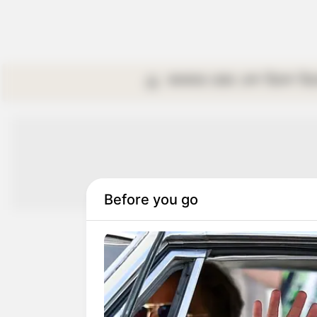
কলকাতা
রাজ্য
দেশ
বিদেশ
বি