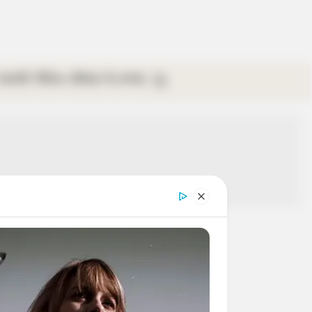
গ্যালারি
ভিডিও
রবিবার
ই-পেপার