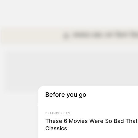
কলকাতা
রাজ্য
দেশ
বিদেশ
বি