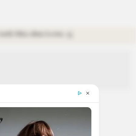
গ্যালারি
ভিডিও
রবিবার
ই-পেপার