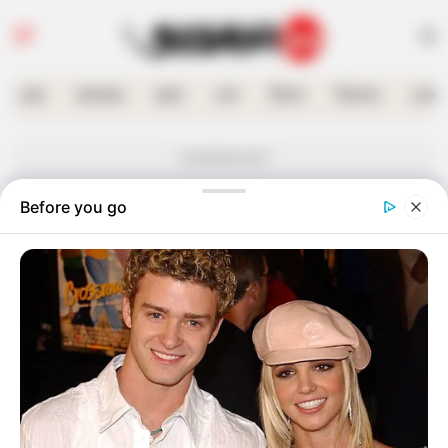
হোম
কলকাতা
রাজ্য
দেশ
বিদেশ
বিনোদন
খেলা
Advertisement