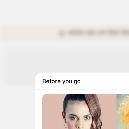
কলকাতা
রাজ্য
দেশ
বিদেশ
বি