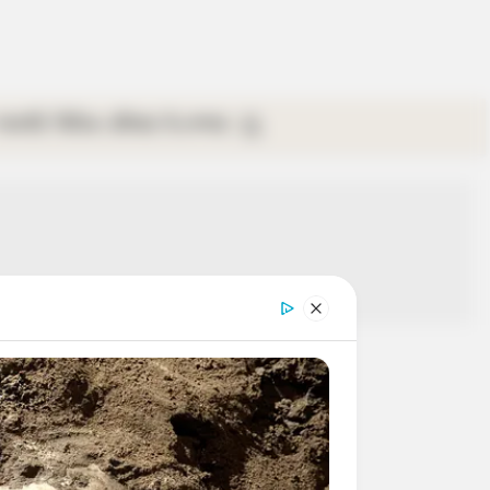
গ্যালারি
ভিডিও
রবিবার
ই-পেপার