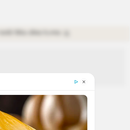
গ্যালারি
ভিডিও
রবিবার
ই-পেপার