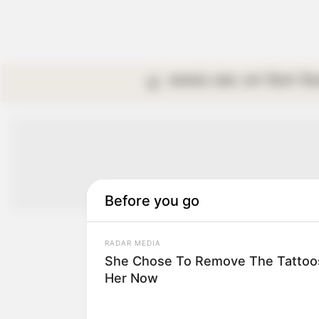
কলকাতা
রাজ্য
দেশ
বিদেশ
বি