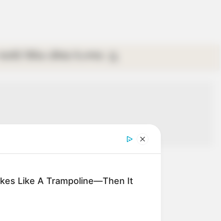
গ্যালারি
ভিডিও
রবিবার
ই-পেপার