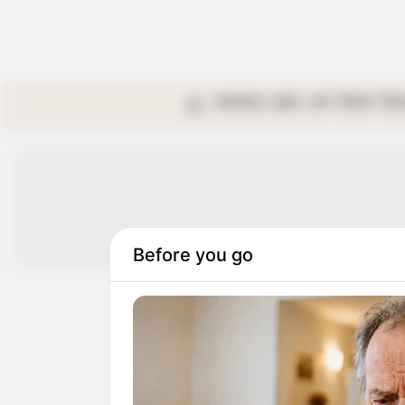
কলকাতা
রাজ্য
দেশ
বিদেশ
বি