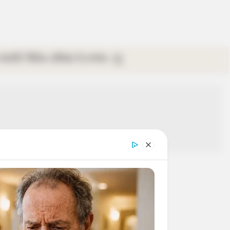
গ্যালারি
ভিডিও
রবিবার
ই-পেপার