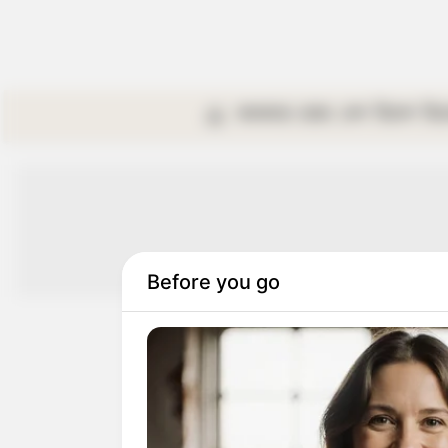
কলকাতা
রাজ্য
দেশ
বিদেশ
বি