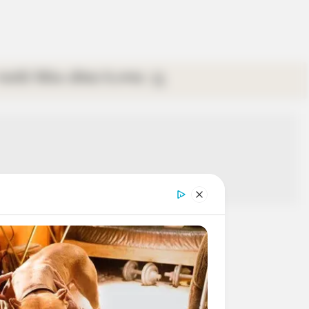
গ্যালারি
ভিডিও
রবিবার
ই-পেপার