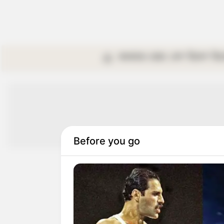
কলকাতা
রাজ্য
দেশ
বিদেশ
বি