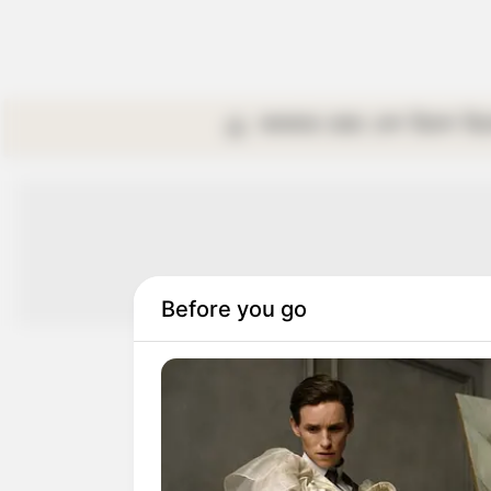
কলকাতা
রাজ্য
দেশ
বিদেশ
বি