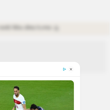
গ্যালারি
ভিডিও
রবিবার
ই-পেপার