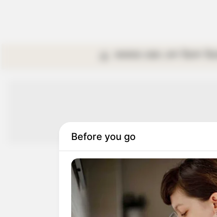
কলকাতা
রাজ্য
দেশ
বিদেশ
বি