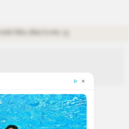
গ্যালারি
ভিডিও
রবিবার
ই-পেপার