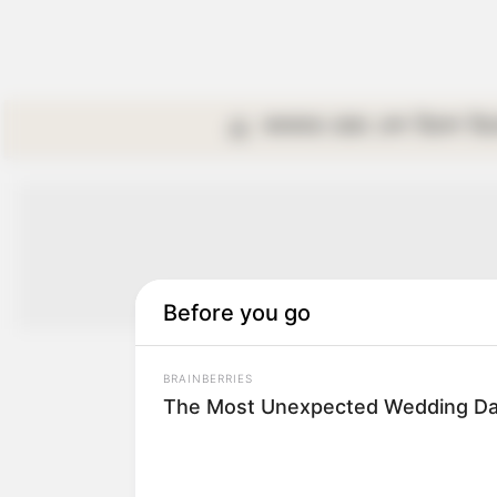
কলকাতা
রাজ্য
দেশ
বিদেশ
বি