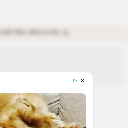
গ্যালারি
ভিডিও
রবিবার
ই-পেপার