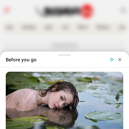
হোম
কলকাতা
রাজ্য
দেশ
বিদেশ
বিনোদন
খেলা
Advertisement