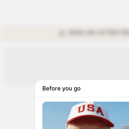
কলকাতা
রাজ্য
দেশ
বিদেশ
বি