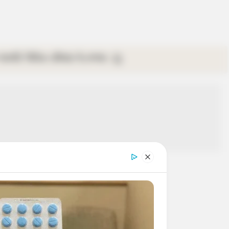
গ্যালারি
ভিডিও
রবিবার
ই-পেপার