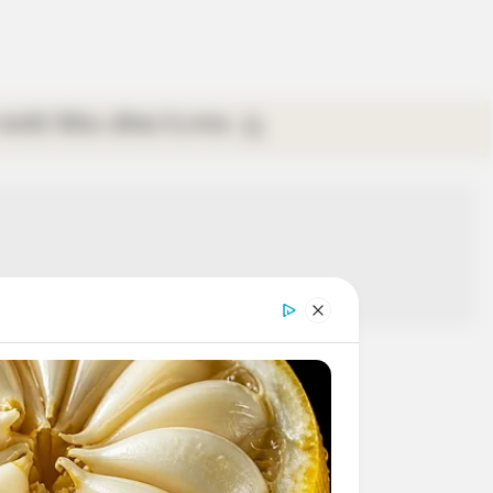
গ্যালারি
ভিডিও
রবিবার
ই-পেপার