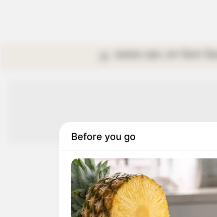
কলকাতা
রাজ্য
দেশ
বিদেশ
বি