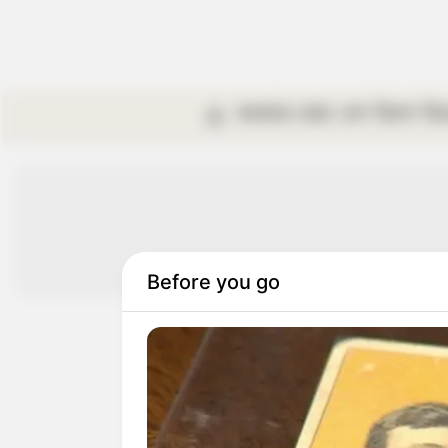
কলকাতা
রাজ্য
দেশ
বিদেশ
বি