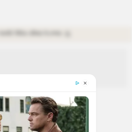
গ্যালারি
ভিডিও
রবিবার
ই-পেপার