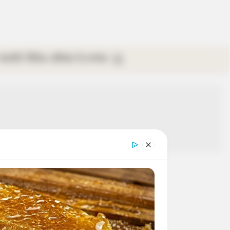
গ্যালারি
ভিডিও
রবিবার
ই-পেপার