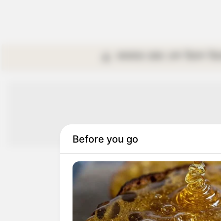
কলকাতা
রাজ্য
দেশ
বিদেশ
বি