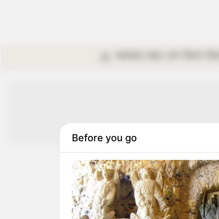
কলকাতা
রাজ্য
দেশ
বিদেশ
বি