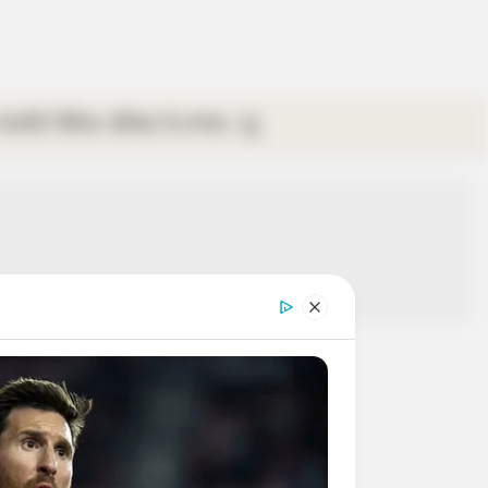
গ্যালারি
ভিডিও
রবিবার
ই-পেপার