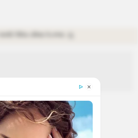
গ্যালারি
ভিডিও
রবিবার
ই-পেপার