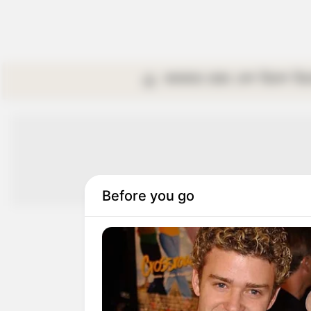
কলকাতা
রাজ্য
দেশ
বিদেশ
বি