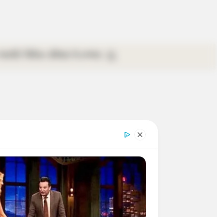
গ্যালারি
ভিডিও
রবিবার
ই-পেপার