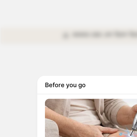
কলকাতা
রাজ্য
দেশ
বিদেশ
বি