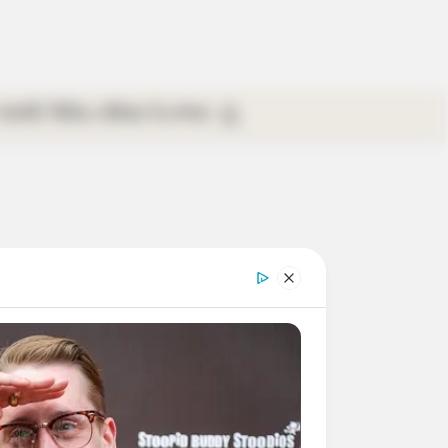
গ্যালারি
ভিডিও
রবিবার
ই-পেপার