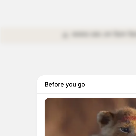
কলকাতা
রাজ্য
দেশ
বিদেশ
বি