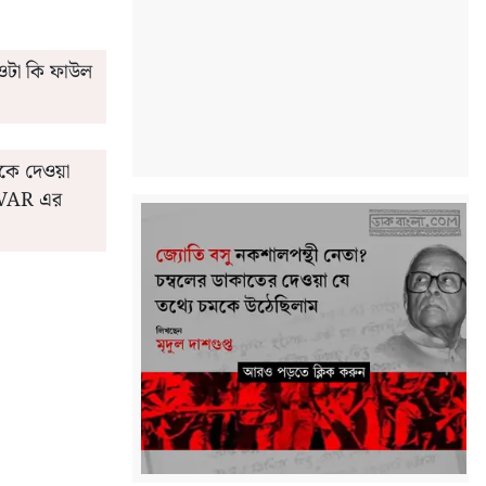
ওটা কি ফাউল
াকে দেওয়া
 'VAR এর