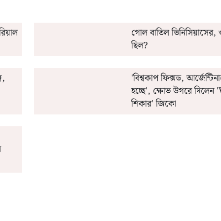
 রিয়াল
গোল বাতিল ভিনিসিয়াসের, 
ছিল?
ে,
'বিশ্বকাপ ফিক্সড, আর্জেন্টিন
হচ্ছে', ক্ষোভ উগরে দিলেন
শিকার' জিকো
র