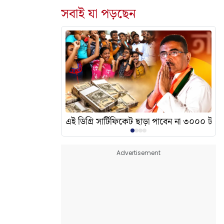
সবাই যা পড়ছেন
দেখালেন? এর অর্থ কী?
এই ডিগ্রি সার্টিফিকেট ছাড়া পাবেন না ৩০০০ টাকা
Advertisement