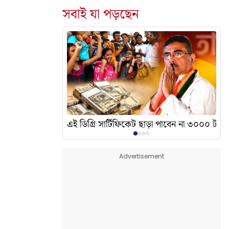
সবাই যা পড়ছেন
দেখালেন? এর অর্থ কী?
এই ডিগ্রি সার্টিফিকেট ছাড়া পাবেন না ৩০০০ টাকা
Advertisement