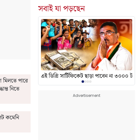
সবাই যা পড়ছেন
দেখালেন? এর অর্থ কী?
এই ডিগ্রি সার্টিফিকেট ছাড়া পাবেন না ৩০০০ টাকা
্ধান্ত নিতে
Advertisement
দাপট কমেনি