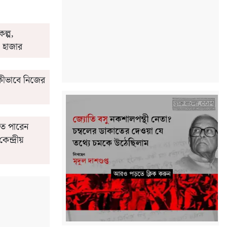
কল্প,
 হাজার
 কীভাবে নিজের
তে পারেন
েন্দ্রীয়