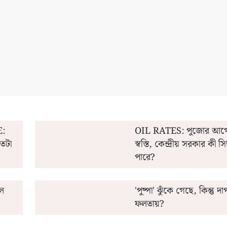
ডিট' করবেন অন্নপূর্ণার ফর্ম?
মিশর কোচ কেন 'এক্স' চিহ্ন 
:
OIL RATES: পুজোর আগে মিলতে পারে
কতটা
স্বস্তি, কেন্দ্রীয় সরকার কী সিদ
পারে?
ল
'পুষ্পা' ঝুঁকে গেছে, কিন্তু 
ফলতায়?