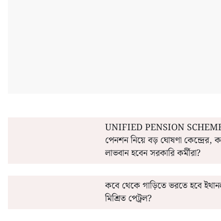
'এই' মাসেই সরকারি কর্মীদের অগ্রিম বেতন ও ২০% ডিএ
কীভাবে 'এ
UNIFIED PENSION SCHEME
পেনশন নিয়ে বড় ঘোষণা কেন্দ্রের, 
লাভবান হবেন সরকারি কর্মীরা?
কবে থেকে গাড়িতে ভরতে হবে ইথান
মিশ্রিত পেট্রল?