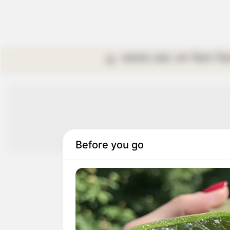
কলকাতা
রাজ্য
দেশ
বিদেশ
বি