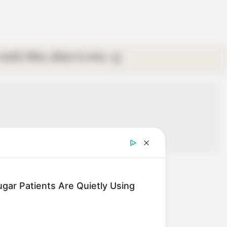
গ্যালারি
ভিডিও
রবিবার
ই-পেপার