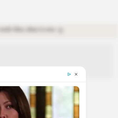
গ্যালারি
ভিডিও
রবিবার
ই-পেপার