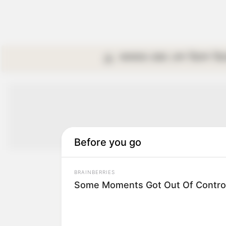
কলকাতা
রাজ্য
দেশ
বিদেশ
বি