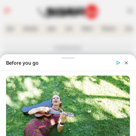
হোম
কলকাতা
রাজ্য
দেশ
বিদেশ
বিনোদন
খেলা
Advertisement